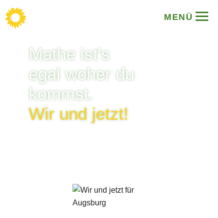
MENÜ
Mathe ist's
egal woher du
kommst.
Wir und jetzt!