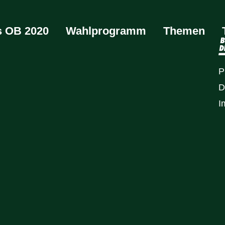
ls OB 2020
Wahlprogramm
Themen
P
D
I