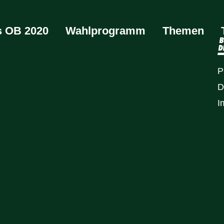
ls OB 2020
Wahlprogramm
Themen
P
D
I