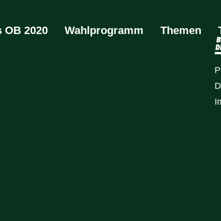
ls OB 2020
Wahlprogramm
Themen
P
D
I